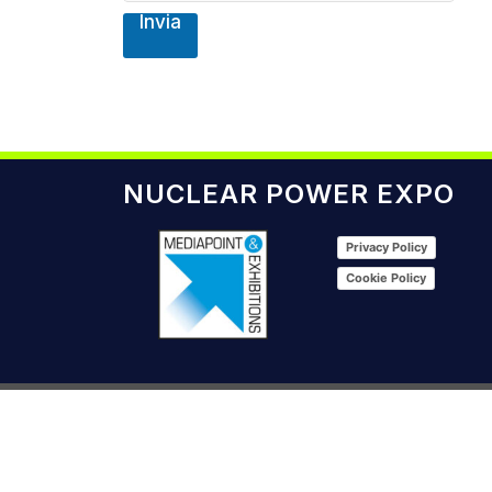
e
Invia
d
NUCLEAR POWER EXPO
Privacy Policy
Cookie Policy
Copyright © 2024
Mediapoint & Exhibitions srl – P.IVA 01253850992