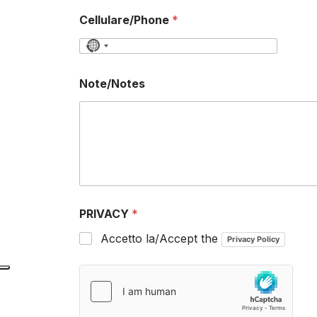
Cellulare/Phone
*
N
o
Note/Notes
c
o
u
n
t
r
y
PRIVACY
*
s
e
Accetto la/Accept the
Privacy Policy
l
e
c
t