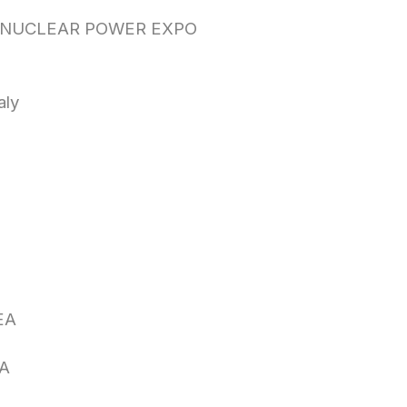
lla NUCLEAR POWER EXPO
aly
EA
EA